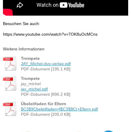
Besuchen Sie auch:
https://www.youtube.com/watch?v=7OK8uOcMCns
Weitere Informationen
Trompete
JAY_Michel-dvo-verlag.pdf
PDF-Dokument [195.1 KB]
Trompete
jay_michel
jay_michel.pdf
PDF-Dokument [896.2 KB]
Übeleitfaden für Eltern
$C3$9Cbeleitfaden+f$C3$BCr+Eltern.pdf
PDF-Dokument [205.0 KB]