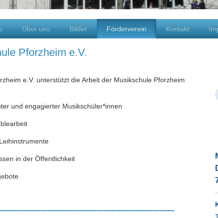
s
Über uns
Bilder
Förderverein
Kontakt
Im
ule Pforzheim e.V.
zheim e.V. unterstützt die Arbeit der Musikschule Pforzheim
ter und engagierter Musikschüler*innen
blearbeit
 Leihinstrumente
sen in der Öffentlichkeit
gebote
------------------------------------------------------------------------