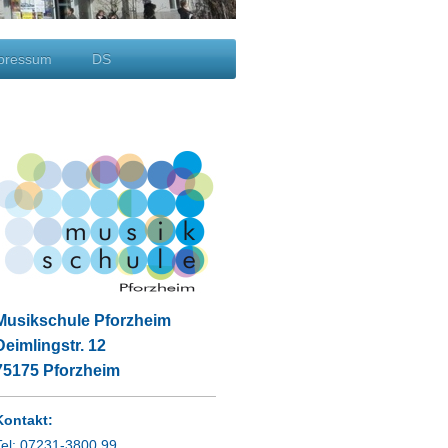
pressum
DS
Musikschule Pforzheim
Deimlingstr.
12
75175
Pforzheim
Kontakt:
Tel: 07231-3800 99